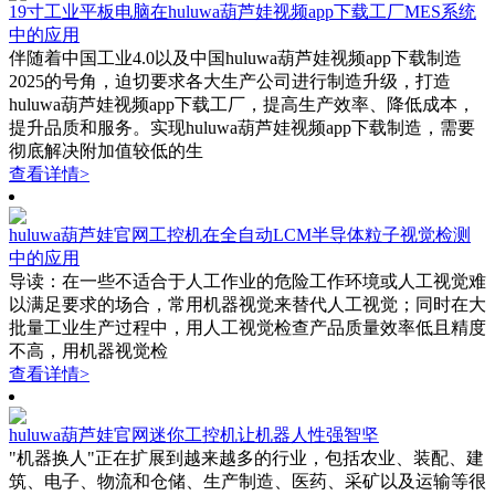
19寸工业平板电脑在huluwa葫芦娃视频app下载工厂MES系统
中的应用
伴随着中国工业4.0以及中国huluwa葫芦娃视频app下载制造
2025的号角，迫切要求各大生产公司进行制造升级，打造
huluwa葫芦娃视频app下载工厂，提高生产效率、降低成本，
提升品质和服务。实现huluwa葫芦娃视频app下载制造，需要
彻底解决附加值较低的生
查看详情>
huluwa葫芦娃官网工控机在全自动LCM半导体粒子视觉检测
中的应用
导读：在一些不适合于人工作业的危险工作环境或人工视觉难
以满足要求的场合，常用机器视觉来替代人工视觉；同时在大
批量工业生产过程中，用人工视觉检查产品质量效率低且精度
不高，用机器视觉检
查看详情>
huluwa葫芦娃官网迷你工控机让机器人性强智坚
"机器换人"正在扩展到越来越多的行业，包括农业、装配、建
筑、电子、物流和仓储、生产制造、医药、采矿以及运输等很