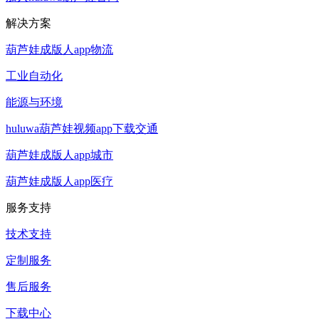
解决方案
葫芦娃成版人app物流
工业自动化
能源与环境
huluwa葫芦娃视频app下载交通
葫芦娃成版人app城市
葫芦娃成版人app医疗
服务支持
技术支持
定制服务
售后服务
下载中心