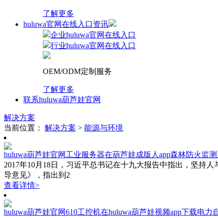
了解更多
huluwa官网在线入口资讯
企业huluwa官网在线入口
行业huluwa官网在线入口
OEM/ODM定制服务
了解更多
联系huluwa葫芦娃官网
解决方案
当前位置：
解决方案
>
能源与环境
huluwa葫芦娃官网工业服务器在葫芦娃成版人app森林防火监
2017年10月18日，习近平总书记在十九大报告中指出
导意见》，指出到2
查看详情>
huluwa葫芦娃官网610工控机在huluwa葫芦娃视频app下载