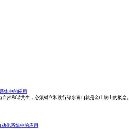
测系统中的应用
，坚持人与自然和谐共生，必须树立和践行绿水青山就是金山银山的概
电力自动化系统中的应用