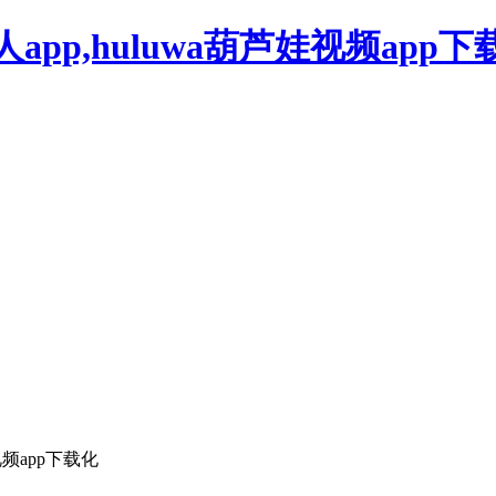
app,huluwa葫芦娃视频app下
频app下载化