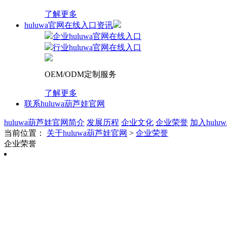
了解更多
huluwa官网在线入口资讯
企业huluwa官网在线入口
行业huluwa官网在线入口
OEM/ODM定制服务
了解更多
联系huluwa葫芦娃官网
huluwa葫芦娃官网简介
发展历程
企业文化
企业荣誉
加入hul
当前位置：
关于huluwa葫芦娃官网
>
企业荣誉
企业荣誉