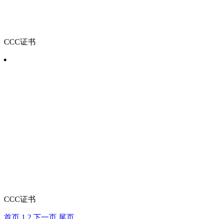
CCC证书
CCC证书
首页
1
2
下一页
尾页