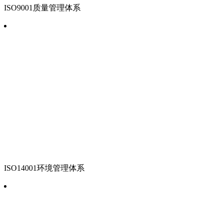
ISO9001质量管理体系
ISO14001环境管理体系