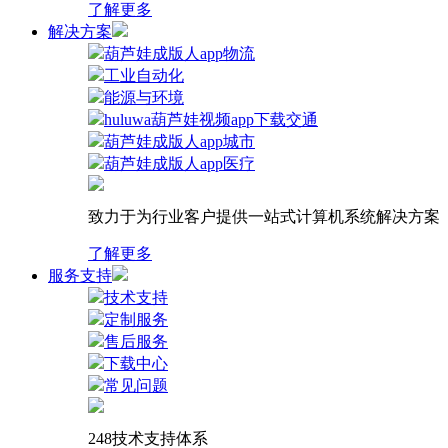
了解更多
解决方案
葫芦娃成版人app物流
工业自动化
能源与环境
huluwa葫芦娃视频app下载交通
葫芦娃成版人app城市
葫芦娃成版人app医疗
致力于为行业客户提供一站式计算机系统解决方案
了解更多
服务支持
技术支持
定制服务
售后服务
下载中心
常见问题
248技术支持体系