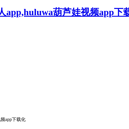
app,huluwa葫芦娃视频app下
频app下载化