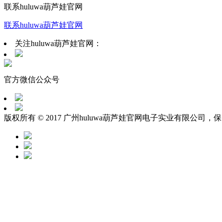
联系huluwa葫芦娃官网
联系huluwa葫芦娃官网
关注huluwa葫芦娃官网：
官方微信公众号
版权所有 © 2017 广州huluwa葫芦娃官网电子实业有限公司