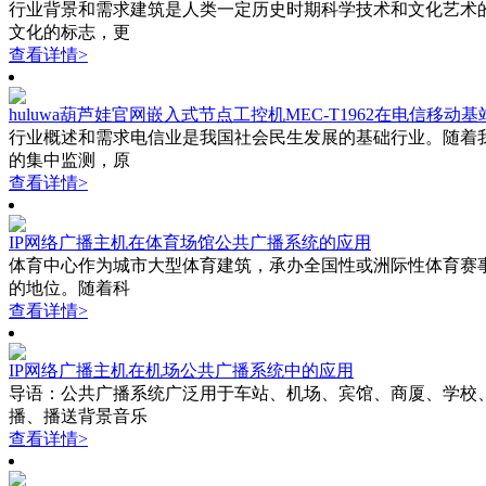
行业背景和需求建筑是人类一定历史时期科学技术和文化艺术的结晶
文化的标志，更
查看详情>
huluwa葫芦娃官网嵌入式节点工控机MEC-T1962在电信移动
行业概述和需求电信业是我国社会民生发展的基础行业。随着我国
的集中监测，原
查看详情>
IP网络广播主机在体育场馆公共广播系统的应用
体育中心作为城市大型体育建筑，承办全国性或洲际性体育赛事
的地位。随着科
查看详情>
IP网络广播主机在机场公共广播系统中的应用
导语：公共广播系统广泛用于车站、机场、宾馆
播、播送背景音乐
查看详情>