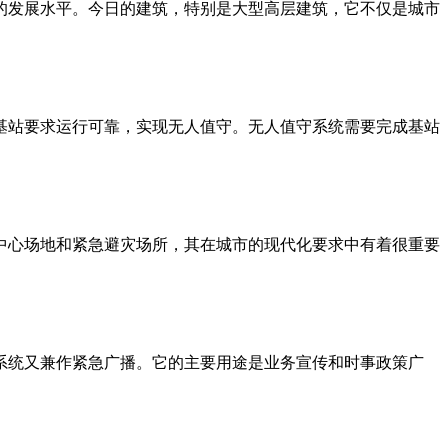
平。今日的建筑，特别是大型高层建筑，它不仅是城市
站要求运行可靠，实现无人值守。无人值守系统需要完成基站
场地和紧急避灾场所，其在城市的现代化要求中有着很重要
共广播系统又兼作紧急广播。它的主要用途是业务宣传和时事政策广