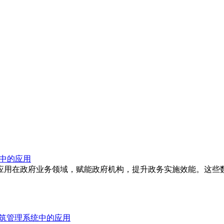
据中的应用
在政府业务领域，赋能政府机构，提升政务实施效能。
载建筑管理系统中的应用