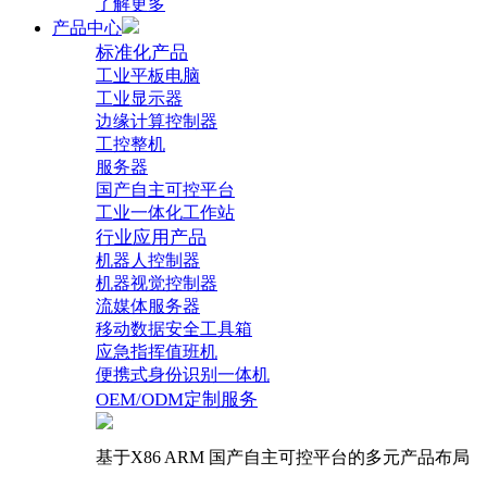
了解更多
产品中心
标准化产品
工业平板电脑
工业显示器
边缘计算控制器
工控整机
服务器
国产自主可控平台
工业一体化工作站
行业应用产品
机器人控制器
机器视觉控制器
流媒体服务器
移动数据安全工具箱
应急指挥值班机
便携式身份识别一体机
OEM/ODM定制服务
基于X86 ARM 国产自主可控平台的多元产品布局