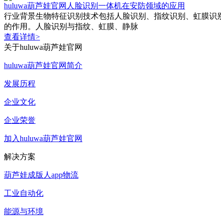
huluwa葫芦娃官网人脸识别一体机在安防领域的应用
行业背景生物特征识别技术包括人脸识别、指纹识别、虹膜识
的作用。人脸识别与指纹、虹膜、静脉
查看详情>
关于huluwa葫芦娃官网
huluwa葫芦娃官网简介
发展历程
企业文化
企业荣誉
加入huluwa葫芦娃官网
解决方案
葫芦娃成版人app物流
工业自动化
能源与环境