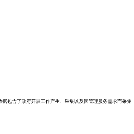
这些数据包含了政府开展工作产生、采集以及因管理服务需求而采集