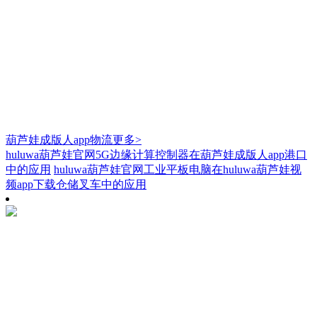
葫芦娃成版人app物流
更多>
huluwa葫芦娃官网5G边缘计算控制器在葫芦娃成版人app港口
中的应用
huluwa葫芦娃官网工业平板电脑在huluwa葫芦娃视
频app下载仓储叉车中的应用