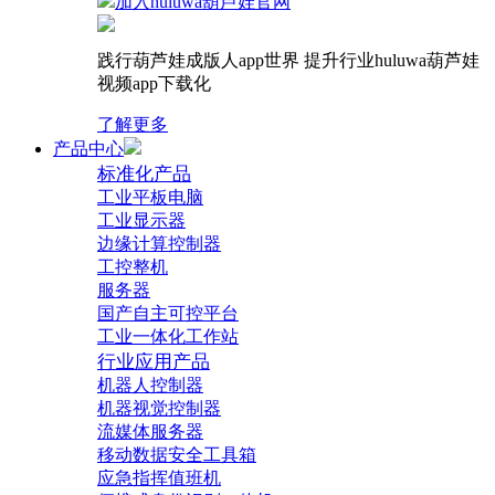
加入huluwa葫芦娃官网
践行葫芦娃成版人app世界 提升行业huluwa葫芦娃
视频app下载化
了解更多
产品中心
标准化产品
工业平板电脑
工业显示器
边缘计算控制器
工控整机
服务器
国产自主可控平台
工业一体化工作站
行业应用产品
机器人控制器
机器视觉控制器
流媒体服务器
移动数据安全工具箱
应急指挥值班机