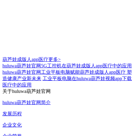
葫芦娃成版人app医疗
更多>
huluwa葫芦娃官网5G工控机在葫芦娃成版人app医疗中的应用
huluwa葫芦娃官网工业平板电脑赋能葫芦娃成版人app医疗 塑
造健康产业新未来
工业平板电脑在huluwa葫芦娃视频app下载
医疗中的应用
关于huluwa葫芦娃官网
huluwa葫芦娃官网简介
发展历程
企业文化