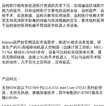
远程医疗能有效促进医疗资源的共享下沉，实现偏远区域医疗
能力的提升。目前远程医疗主要包括远程会诊、远程超声、远
程手术、应急救援、远程示教等应用场景。远程医疗依赖大带
宽支持高清医学影像的传输与高清视频的交互，要求低时延用
于远程操控医用机械手臂或医学机器人等设备。
huluwa葫芦娃官网
适应市场需求，推进
5G相关业务发展。
研
发生产的
5G高端移动机器人控制器（
边缘计算
工控机）
MEC-
T1764,
移动
5G与WiFi并存，设备可以轻松实现形体分离、通
讯无障碍链接。连接上5G的手术机器人，可以与远程手术医
生的动作，几乎百分之百同步，没有延迟。
产品特点：
支持
65W及以下6/7/8/9 代LGA1151 Intel Core i7/i5/i3 系列处理
器
，
支持无风扇、睿频加速技术，其中标配的
i7-8700T
最高主
频
4.0GHz