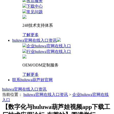
售后服务
下载中心
常见问题
248技术支持体系
了解更多
huluwa官网在线入口资讯
企业huluwa官网在线入口
行业huluwa官网在线入口
OEM/ODM定制服务
了解更多
联系huluwa葫芦娃官网
huluwa官网在线入口资讯
当前位置：
huluwa官网在线入口资讯
>
企业huluwa官网在线
入口
【数字化与huluwa葫芦娃视频app下载工