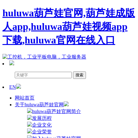
huluwa葫芦娃官网,葫芦娃成版
人app,huluwa葫芦娃视频app
下载,huluwa官网在线入口
EN
网站首页
关于huluwa葫芦娃官网
huluwa葫芦娃官网简介
发展历程
企业文化
企业荣誉