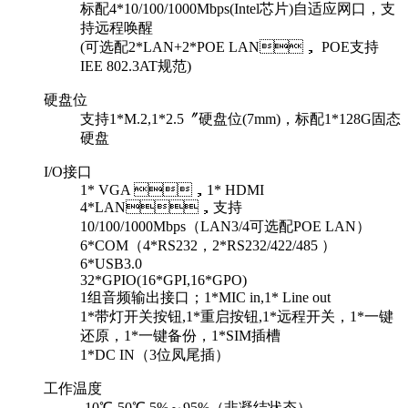
标配4*10/100/1000Mbps(Intel芯片)自适应网口，支
持远程唤醒
(可选配2*LAN+2*POE LAN， POE支持
IEE 802.3AT规范)
硬盘位
支持1*M.2,1*2.5〞硬盘位(7mm)，标配1*128G固态
硬盘
I/O接口
1* VGA ，1* HDMI
4*LAN，支持
10/100/1000Mbps（LAN3/4可选配POE LAN）
6*COM（4*RS232，2*RS232/422/485 ）
6*USB3.0
32*GPIO(16*GPI,16*GPO)
1组音频输出接口；1*MIC in,1* Line out
1*带灯开关按钮,1*重启按钮,1*远程开关，1*一键
还原，1*一键备份，1*SIM插槽
1*DC IN（3位凤尾插）
工作温度
-10℃-50℃,5%～95%（非凝结状态）