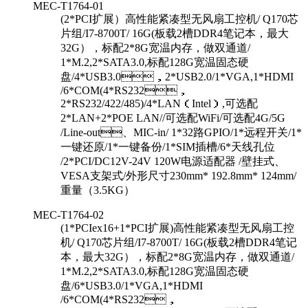
MEC-T1764-01
(2*PCI扩展）高性能紧凑型无风扇工控机/ Q170芯
片组/I7-8700T/ 16G(板载2槽DDR4笔记本，最大
32G），标配2*8G宽温内存，做双通道/
1*M.2,2*SATA3.0,标配128G宽温固态硬
盘/4*USB3.0，2*USB2.0/1*VGA,1*HDMI
/6*COM(4*RS232，
2*RS232/422/485)/4*LAN（Intel）,可选配
2*LAN+2*POE LAN//可选配WiFi/可选配4G/5G
/Line-out、MIC-in/ 1*32路GPIO/1*远程开关/1*
一键还原/1*一键备份/1*SIM插槽/6*天线孔位
/2*PCI/DC12V-24V 120W电源适配器 /壁挂式、
VESA支架式/外形尺寸230mm* 192.8mm* 124mm/
重量（3.5KG）
MEC-T1764-02
(1*PCIex16+1*PCI扩展)高性能紧凑型无风扇工控
机/ Q170芯片组/I7-8700T/ 16G(板载2槽DDR4笔记
本，最大32G），标配2*8G宽温内存，做双通道/
1*M.2,2*SATA3.0,标配128G宽温固态硬
盘/6*USB3.0/1*VGA,1*HDMI
/6*COM(4*RS232，