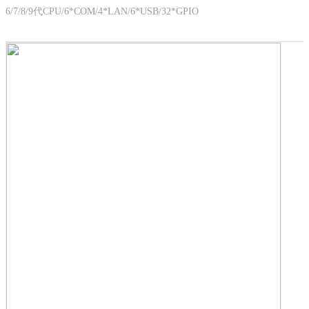
6/7/8/9代CPU/6*COM/4*LAN/6*USB/32*GPIO