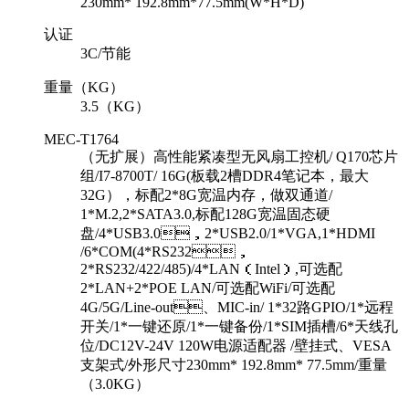
230mm* 192.8mm*77.5mm(W*H*D)
认证
3C/节能
重量（KG）
3.5（KG）
MEC-T1764
（无扩展）高性能紧凑型无风扇工控机/ Q170芯片
组/I7-8700T/ 16G(板载2槽DDR4笔记本，最大
32G），标配2*8G宽温内存，做双通道/
1*M.2,2*SATA3.0,标配128G宽温固态硬
盘/4*USB3.0，2*USB2.0/1*VGA,1*HDMI
/6*COM(4*RS232，
2*RS232/422/485)/4*LAN（Intel）,可选配
2*LAN+2*POE LAN/可选配WiFi/可选配
4G/5G/Line-out、MIC-in/ 1*32路GPIO/1*远程
开关/1*一键还原/1*一键备份/1*SIM插槽/6*天线孔
位/DC12V-24V 120W电源适配器 /壁挂式、VESA
支架式/外形尺寸230mm* 192.8mm* 77.5mm/重量
（3.0KG）