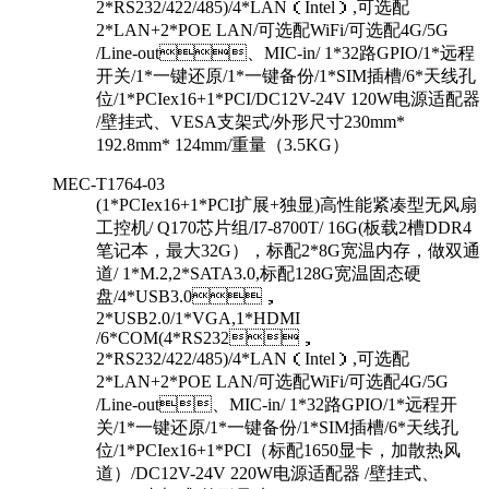
2*RS232/422/485)/4*LAN（Intel）,可选配
2*LAN+2*POE LAN/可选配WiFi/可选配4G/5G
/Line-out、MIC-in/ 1*32路GPIO/1*远程
开关/1*一键还原/1*一键备份/1*SIM插槽/6*天线孔
位/1*PCIex16+1*PCI/DC12V-24V 120W电源适配器
/壁挂式、VESA支架式/外形尺寸230mm*
192.8mm* 124mm/重量（3.5KG）
MEC-T1764-03
(1*PCIex16+1*PCI扩展+独显)高性能紧凑型无风扇
工控机/ Q170芯片组/I7-8700T/ 16G(板载2槽DDR4
笔记本，最大32G），标配2*8G宽温内存，做双通
道/ 1*M.2,2*SATA3.0,标配128G宽温固态硬
盘/4*USB3.0，
2*USB2.0/1*VGA,1*HDMI
/6*COM(4*RS232，
2*RS232/422/485)/4*LAN（Intel）,可选配
2*LAN+2*POE LAN/可选配WiFi/可选配4G/5G
/Line-out、MIC-in/ 1*32路GPIO/1*远程开
关/1*一键还原/1*一键备份/1*SIM插槽/6*天线孔
位/1*PCIex16+1*PCI（标配1650显卡，加散热风
道）/DC12V-24V 220W电源适配器 /壁挂式、