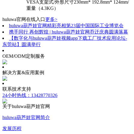
VESA支架式/外形尺寸230mm* 192.8mm* 124mm/
重量（4.3KG）
huluwa官网在线入口
更多>
huluwa葫芦娃官网精彩亮相第23届中国国际工业博览会
携手同行 再创辉煌 | huluwa葫芦娃官网乔迁庆典圆满落幕
【数字化与huluwa葫芦娃视频app下载工厂技术应用论坛-
东莞站】圆满举行
OEM/ODM定制服务
解决方案&应用案例
联系技术支持
24小时热线：13428770326
关于huluwa葫芦娃官网
huluwa葫芦娃官网简介
发展历程